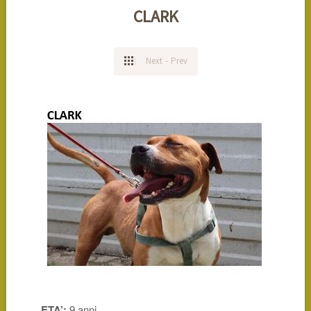
CLARK
Next
-
Prev
ETA’:
9 anni